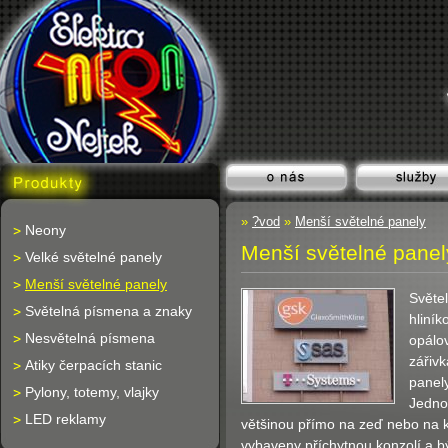
»
?vod
»
Menší světelné panely
Neony
Menší světelné panel
Velké světelné panely
Menší světelné panely
Světe
Světelná písmena a znaky
hliník
Nesvětelná písmena
opálo
zářivk
Atiky čerpacích stanic
panel
Pylony, totemy, vlajky
Jedno
LED reklamy
většinou přímo na zeď nebo na k
vybaveny příchytnou konzolí a bý